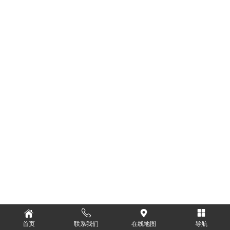
首页
联系我们
在线地图
导航